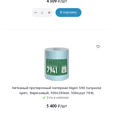
4 309
₽
/шт
В корзину
Нетканый протирочный материал Higen S90 turquoise
креп., бирюзовый, 300x380мм, 500л.рул 7941
Есть в наличии
5 400
₽
/шт